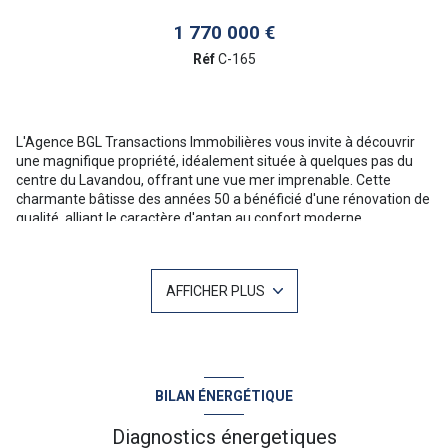
1 770 000 €
Réf
C-165
L'Agence BGL Transactions Immobilières vous invite à découvrir
une magnifique propriété, idéalement située à quelques pas du
centre du Lavandou, offrant une vue mer imprenable. Cette
charmante bâtisse des années 50 a bénéficié d'une rénovation de
qualité, alliant le caractère d'antan au confort moderne.
Exposée plein sud, la maison principale se compose d'un vaste et
lumineux séjour agrémenté d'une cheminée, d'une cuisine
séparée fonctionnelle, ainsi que de trois chambres spacieuses.
AFFICHER PLUS
Une dépendance est également à votre disposition, parfaite pour
accueillir famille et amis dans un cadre convivial.
À l'extérieur, vous pourrez profiter d'une piscine traditionnelle
avec sa cuisine d'été, d'un terrain de pétanque, et d'un accès
facile avec stationnement. Tout cela vous garantit un confort
optimal, à proximité immédiate du centre du Lavandou, de ses
BILAN ÉNERGÉTIQUE
plages et de son port.
Pour plus d'informations ou une visite n'hésitez pas à contacter
Diagnostics énergetiques
Christophe MAZET 06 71 10 19 03 Votre agent commercial sur Le