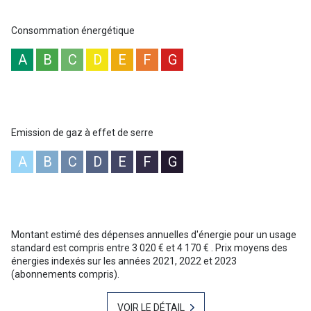
Lavandou : NoRSAC 344 368 931
“Les informations sur les risques auxquels ce bien est exposé sont
Consommation énergétique
disponibles sur le site Géorisques :
www.georisques.gouv.fr
”
A
B
C
D
E
F
G
Les informations sur les risques auxquels ce bien est exposé sont
disponibles sur le site
Géorisques
Emission de gaz à effet de serre
A
B
C
D
E
F
G
Montant estimé des dépenses annuelles d'énergie pour un usage
standard est compris entre 3 020 € et 4 170 € . Prix moyens des
énergies indexés sur les années 2021, 2022 et 2023
(abonnements compris).
VOIR LE DÉTAIL