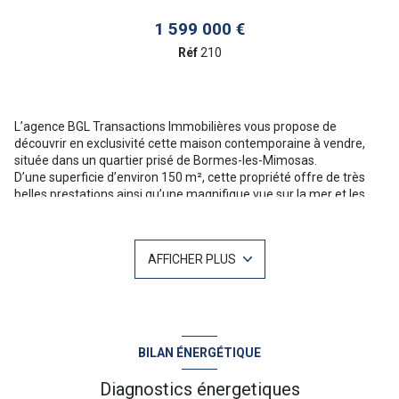
1 599 000 €
Réf
210
L’agence BGL Transactions Immobilières vous propose de
découvrir en exclusivité cette maison contemporaine à vendre,
située dans un quartier prisé de Bormes-les-Mimosas.
D’une superficie d’environ 150 m², cette propriété offre de très
belles prestations ainsi qu’une magnifique vue sur la mer et les
collines.
La maison se compose d’une superbe pièce de vie lumineuse,
d’une cuisine entièrement équipée, d’un garage, de deux
AFFICHER PLUS
chambres disposant chacune de leur salle d’eau privative, ainsi
que d’une magnifique suite parentale avec dressing et salle de
bains attenante.
Les plus : domotique - système de climatisation intégré à la
construction - matériaux de qualité
Pour plus d'informations ou une visite n'hésitez pas à contacter
BILAN ÉNERGÉTIQUE
Baptiste GAINNET 06 42 25 00 49 - Votre agent commercial sur Le
Lavandou -
Diagnostics énergetiques
“Les informations sur les risques auxquels ce bien est exposé sont