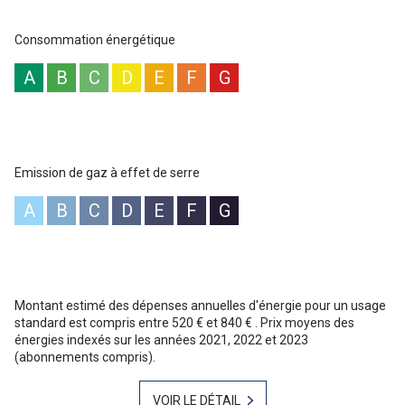
disponibles sur le site Géorisques :
www.georisques.gouv.fr
”
Consommation énergétique
A
B
C
D
E
F
G
Emission de gaz à effet de serre
A
B
C
D
E
F
G
Montant estimé des dépenses annuelles d'énergie pour un usage
standard est compris entre 520 € et 840 € . Prix moyens des
énergies indexés sur les années 2021, 2022 et 2023
(abonnements compris).
VOIR LE DÉTAIL