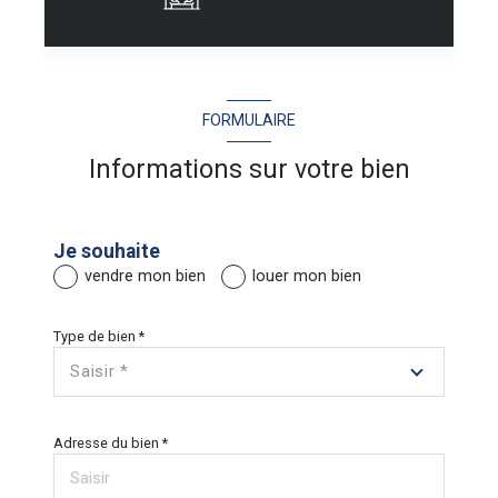
J'obtiens une estimation en 4 étapes
FORMULAIRE
Informations sur votre bien
1
2
3
4
Je souhaite
vendre mon bien
louer mon bien
Je sélectionne le type de bien
Je
Type de bien *
Saisir *
N° 
APPARTEMENT
MAISON
Adresse du bien *
Lib