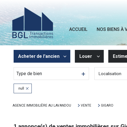
ACCUEIL
NOS BIENS À 
Acheter
de l'ancien
Louer
Estim
Type de bien
Localisation
De l'ancien
à l'année
De l'immo pro
null
AGENCE IMMOBILIÈRE AU LAVANDOU
VENTE
GIGARO
1
annonce(s) de ventes immobilières sur G