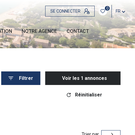
0
SE CONNECTER
FR
ATION
NOTRE AGENCE
CONTACT
Filtrer
Voir les
1
annonces
Réinitialiser
Trier par