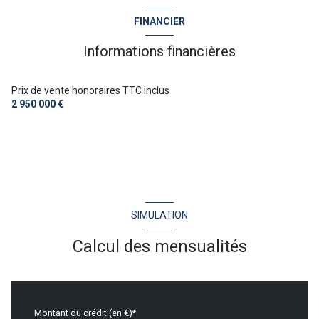
2 garage(s)
FINANCIER
exposition Sud
Informations financières
vue Mer
Prix de vente honoraires TTC inclus
2 950 000 €
arboré
piscinable
visiophone
SIMULATION
interphone
Calcul des mensualités
accès handicapé
Montant du crédit (en €)*