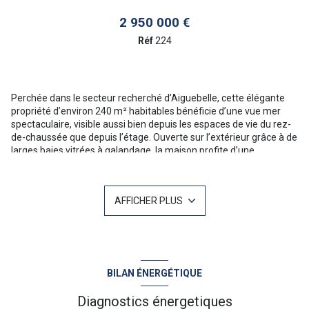
2 950 000 €
Réf
224
Perchée dans le secteur recherché d’Aiguebelle, cette élégante
propriété d’environ 240 m² habitables bénéficie d’une vue mer
spectaculaire, visible aussi bien depuis les espaces de vie du rez-
de-chaussée que depuis l’étage. Ouverte sur l’extérieur grâce à de
larges baies vitrées à galandage, la maison profite d’une
luminosité exceptionnelle et d’une atmosphère résolument
tournée vers la Méditerranée.
Implantée sur un terrain paysager de 1 363 m², à l’abri des
AFFICHER PLUS
regards, elle offre un cadre de vie calme et privilégié. Le jardin
soigneusement entretenu, agrémenté d’essences
méditerranéennes et de coins ombragés, crée une ambiance
propice à la détente et au bien-être.
La villa est organisée sur deux niveaux indépendants, chacun
disposant de ses propres espaces de vie, salons et cuisines,
BILAN ÉNERGÉTIQUE
permettant aussi bien une résidence familiale qu’un projet
d’accueil ou de location.
Diagnostics énergetiques
Le rez-de-chaussée accueille un agréable séjour, une cuisine