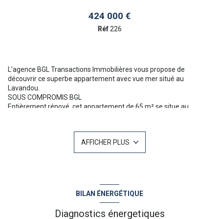
424 000 €
Réf
226
L’agence BGL Transactions Immobilières vous propose de
découvrir ce superbe appartement avec vue mer situé au
Lavandou.
SOUS COMPROMIS BGL
Entièrement rénové, cet appartement de 65 m² se situe au
dernier étage d’une résidence recherchée, à proximité immédiate
du port et des plages. Il bénéficie d’une très belle vue sur la mer,
s’étendant jusqu’au Cap Lardier.
AFFICHER PLUS
Il se compose d’une cuisine entièrement équipée ouverte sur un
lumineux séjour, d’une terrasse couverte pouvant être fermée
afin d’en profiter également hors saison, de deux chambres ainsi
que d’une salle d’eau moderne.
La résidence offre un cadre de vie agréable avec une belle piscine,
un terrain de pétanque et un parc arboré parfaitement entretenu.
BILAN ÉNERGÉTIQUE
Un stationnement collectif confortable est également à
disposition de l’ensemble des copropriétaires.
Diagnostics énergetiques
Pour plus d'informations ou une visite n'hésitez pas à contacter