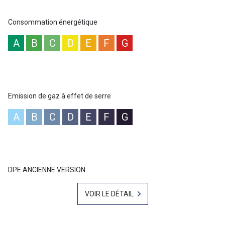
Baptiste GAINNET 06 42 25 00 49 - Votre agent commercial sur Le
Lavandou -
“Les informations sur les risques auxquels ce bien est
Consommation énergétique
exposé sont disponibles sur le site Géorisques
:
www.georisques.gouv.fr
”
A
B
C
D
E
F
G
Emission de gaz à effet de serre
A
B
C
D
E
F
G
DPE ANCIENNE VERSION
VOIR LE DÉTAIL