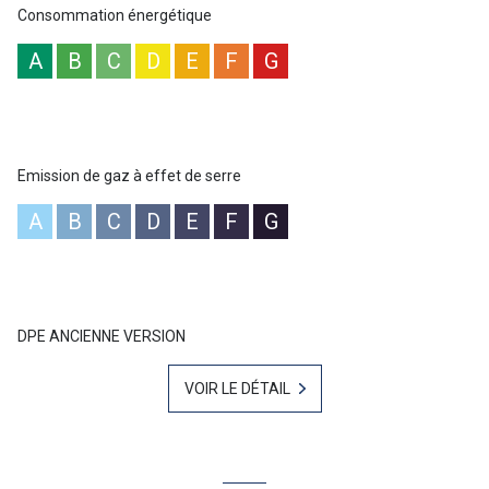
Consommation énergétique
A
B
C
D
E
F
G
Emission de gaz à effet de serre
A
B
C
D
E
F
G
DPE ANCIENNE VERSION
VOIR LE DÉTAIL