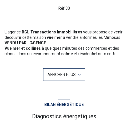
Réf
30
L'agence
BGL Transactions Immobilières
vous propose de venir
découvrir cette maison
vue mer
à vendre à Bormes les Mimosas
VENDU PAR L'AGENCE
Vue mer et collines
à quelques minutes des commerces et des
plages
dans un environnement
calme
et résidentiel pour cette
belle
villa contemporaine
composée d'un vaste séjour lumineux
ouvert sur une magnifique terrasse avec
piscine 6/3.
De plain-pied, elle bénéficie d'une cuisine ouverte équipée, d'une
AFFICHER PLUS
suite parentale avec salle d'eau attenante, d'une buanderie et
d'une deuxième chambre. Le niveau inférieur bénéficie d'une
troisième chambre avec salle d'eau et WC.
En rez-de-jardin, un appartement indépendant avec
3 chambres
,
cuisine ouverte sur le séjour donnant sur une terrasse privative
avec vue mer.
BILAN ÉNERGÉTIQUE
+ Plusieurs stationnements extérieur
-
Grand garage
A visiter rapidement
Diagnostics énergetiques
“Les informations sur les risques auxquels ce bien est exposé sont
disponibles sur le site Géorisques :
www.georisques.gouv.fr
”