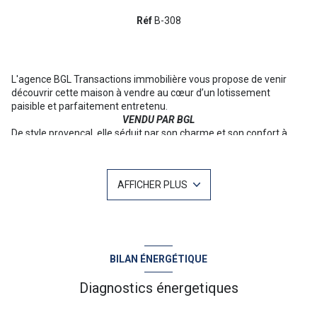
Réf
B-308
L'agence BGL Transactions immobilière vous propose de venir
découvrir cette maison à vendre au cœur d’un lotissement
paisible et parfaitement entretenu.
VENDU PAR BGL
De style provençal, elle séduit par son charme et son confort à
quelques pas des commerces et du port de la plage.
Édifiée sur un terrain plat et joliment arboré de 589 m², elle offre
un véritable espace de vie extérieur avec terrasse couverte,
AFFICHER PLUS
porche, piscine et terrain de boules, idéal pour profiter des beaux
jours en toute convivialité.
D’une superficie habitable de 102 m², la maison bénéficie d’un
agencement fonctionnel, pensé pour une vie familiale agréable et
un quotidien harmonieux.
Au rez-de-chaussée : entrée, cuisine ouverte sur le séjour, une
BILAN ÉNERGÉTIQUE
chambre, salle d’eau et toilettes.
À l’étage : dégagement, deux chambres, salle de bains et toilettes.
Diagnostics énergetiques
Un garage et des places de stationnement complètent le bien.
Pour plus d'informations ou une visite n'hésitez pas à contacter