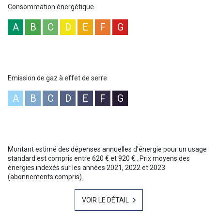
Baptiste GAINNET 06 42 25 00 49 - Votre agent commercial sur Le
Consommation énergétique
Lavandou
A
B
C
D
E
F
G
Emission de gaz à effet de serre
A
B
C
D
E
F
G
Montant estimé des dépenses annuelles d'énergie pour un usage
standard est compris entre 620 € et 920 € . Prix moyens des
énergies indexés sur les années 2021, 2022 et 2023
(abonnements compris).
VOIR LE DÉTAIL