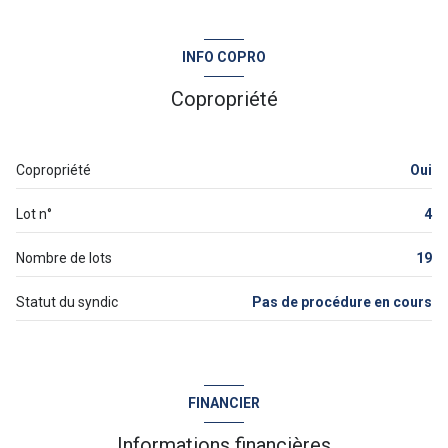
Chauffage autre : autre (autre)
INFO COPRO
Chauffage individuel : convecteur (electrique)
Copropriété
1 garage(s)
Copropriété
Oui
1 parking(s)
Lot n°
4
exposition Sud-Ouest
Nombre de lots
19
1 niveau(x)
Statut du syndic
Pas de procédure en cours
1er étage
terrasse
FINANCIER
Informations financières