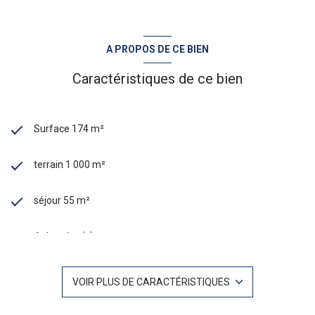
A PROPOS DE CE BIEN
Caractéristiques de ce bien
Surface 174 m²
terrain 1 000 m²
séjour 55 m²
4 chambre(s)
1 salle(s) de bain
VOIR PLUS DE CARACTÉRISTIQUES
2 salle(s) d'eau