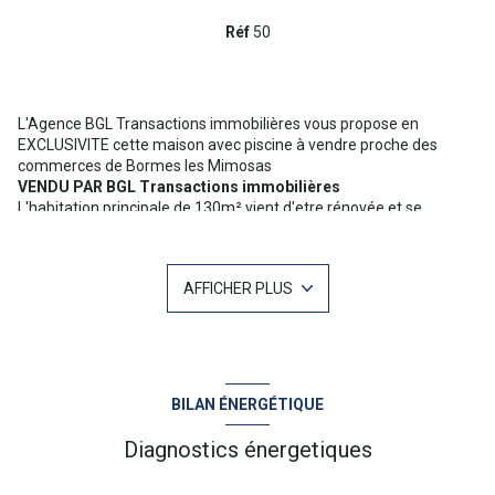
Réf
50
L'Agence BGL Transactions immobilières vous propose en
EXCLUSIVITE cette maison avec piscine à vendre proche des
commerces de Bormes les Mimosas
VENDU PAR BGL Transactions immobilières
L'habitation principale de 130m² vient d'etre rénovée et se
compose, d'une belle pièce de vie avec cuisine équipée, de deux
chambres et d'une grande salle de bains. A l'étage on dispose
d'une suite parentale de 24 m² avec tropézienne. En rez de jardin
AFFICHER PLUS
se trouve le garage et un appartement indépendant de type T2.
La piscine est noyée dans un écrin de verdure et compléte les
belles prestations de cette maison proche des commodités.Elle
est exposée sud et au calme.
Pour plus d'informations ou une visite n'hésitez pas à contacter
Christophe MAZET 06 71 10 19 03 Votre agent commercial sur Le
BILAN ÉNERGÉTIQUE
Lavandou : NoRSAC 344 368 931
Diagnostics énergetiques
“Les informations sur les risques auxquels ce bien est exposé sont
disponibles sur le site Géorisques :
www.georisques.gouv.fr
”