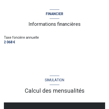
construit en 1970
FINANCIER
cuisine américaine (équipée)
Informations financières
Chauffage individuel : air pulsé (electrique)
Taxe foncière annuelle
2 068 €
1 garage(s)
exposition Sud-Est
2 niveau(x)
SIMULATION
vue APERCU MER
Calcul des mensualités