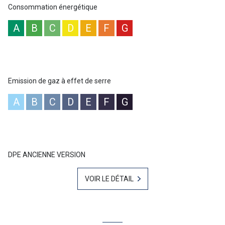
Lavandou - N°RSAC 839 202 389 - Les honoraires d'agence sont
Consommation énergétique
intégralement à la charge du vendeur.
A
B
C
D
E
F
G
Emission de gaz à effet de serre
A
B
C
D
E
F
G
DPE ANCIENNE VERSION
VOIR LE DÉTAIL