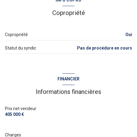
INFO COPRO
2 étage(s)
Copropriété
ascenseur
Copropriété
Oui
terrasse
Statut du syndic
Pas de procédure en cours
visiophone
interphone
FINANCIER
accès handicapé
Informations financières
Prix net vendeur
405 000 €
Charges