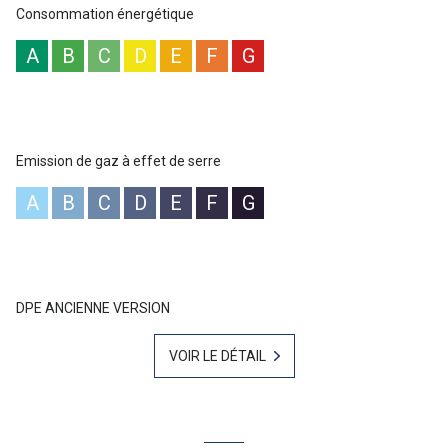
“Les informations sur les risques auxquels ce bien est exposé sont
Consommation énergétique
disponibles sur le site Géorisques :
www.georisques.gouv.fr
”
A
B
C
D
E
F
G
Emission de gaz à effet de serre
A
B
C
D
E
F
G
DPE ANCIENNE VERSION
VOIR LE DÉTAIL