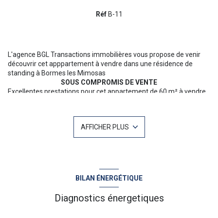
Réf
B-11
L'agence BGL Transactions immobilières vous propose de venir
découvrir cet apppartement à vendre dans une résidence de
standing à Bormes les Mimosas
SOUS COMPROMIS DE VENTE
Excellentes prestations pour cet appartement de 60 m² à vendre
dans résidence sécurisée prisée à proximité des commerces de
Bormes les Mimosas.
Il bénéficie d'une belle pièce de vie donnant sur une magnifique
AFFICHER PLUS
terrasse couverte, d'une cuisine ouverte entièrement équipée
(cave, lave-vaisselle ...)
Coté nuit, deux chambres spacieuses avec placards, une salle
d'eau et un wc séparée.
Rare :
l'appartement est vendu avec un box fermé et 2
emplacements couverts pour 2 roues.
BILAN ÉNERGÉTIQUE
Visite virtuelle 360° disponible sur demande
Diagnostics énergetiques
Pour plus d'informations ou une visite n'hésitez pas à contacter
Baptiste GAINNET 06 42 25 00 49 - N°RSAC 839 202 389